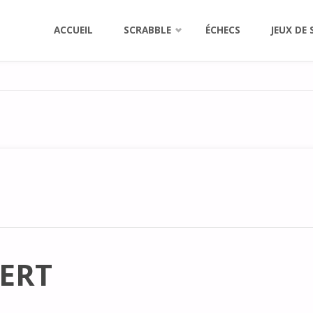
Aller
ACCUEIL
SCRABBLE
ÉCHECS
JEUX DE 
au
contenu
VERT