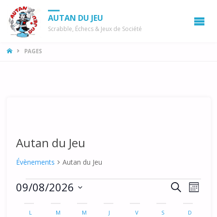
AUTAN DU JEU
Scrabble, Échecs & Jeux de Société
LA
PAGES
MAISON
Autan du Jeu
Évènements
Autan du Jeu
Évènements
R
N
09/08/2026
R
M
a
E
e
S
O
C
C
v
é
I
L
LUNDI
M
MARDI
M
MERCREDI
J
JEUDI
V
VENDREDI
S
SAMEDI
D
DIMANCH