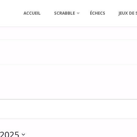
Aller
ACCUEIL
SCRABBLE
ÉCHECS
JEUX DE 
au
contenu
 2025