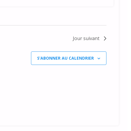
n
e
m
e
n
Jour suivant
t
S’ABONNER AU CALENDRIER