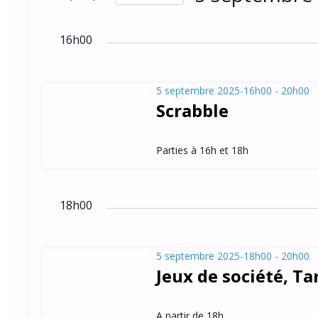
h
septembre
i
S
e
r
2025
é
16h00
m
r
l
o
c
e
t
5 septembre 2025-16h00
-
20h00
c
h
-
Scrabble
t
c
e
i
l
e
Parties à 16h et 18h
o
é
n
t
.
n
R
n
18h00
e
e
a
z
c
u
v
h
5 septembre 2025-18h00
-
20h00
n
Jeux de société, T
e
i
e
r
g
d
c
A partir de 18h