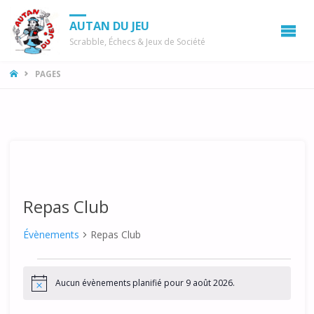
AUTAN DU JEU
Scrabble, Échecs & Jeux de Société
LA
PAGES
MAISON
Repas Club
Évènements
Repas Club
Évènements
Aucun évènements planifié pour 9 août 2026.
for
N
o
t