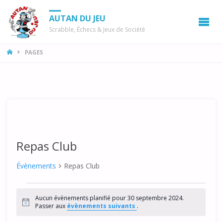
AUTAN DU JEU
Scrabble, Échecs & Jeux de Société
LA
PAGES
MAISON
Repas Club
Évènements
Repas Club
Évènements
Aucun évènements planifié pour 30 septembre 2024.
for
N
Passer aux
évènements suivants
.
o
t