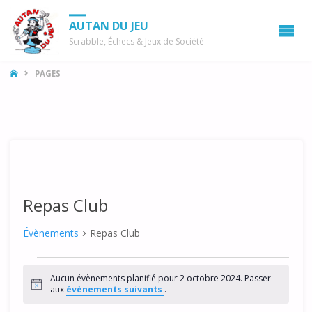
AUTAN DU JEU
Scrabble, Échecs & Jeux de Société
LA
PAGES
MAISON
Repas Club
Évènements
Repas Club
Évènements
Aucun évènements planifié pour 2 octobre 2024. Passer
for
N
aux
évènements suivants
.
o
t