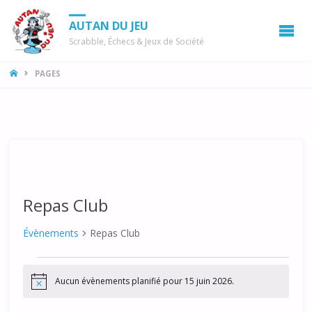
AUTAN DU JEU
Scrabble, Échecs & Jeux de Société
LA
PAGES
MAISON
Repas Club
Évènements
Repas Club
Évènements
Aucun évènements planifié pour 15 juin 2026.
for
N
o
t