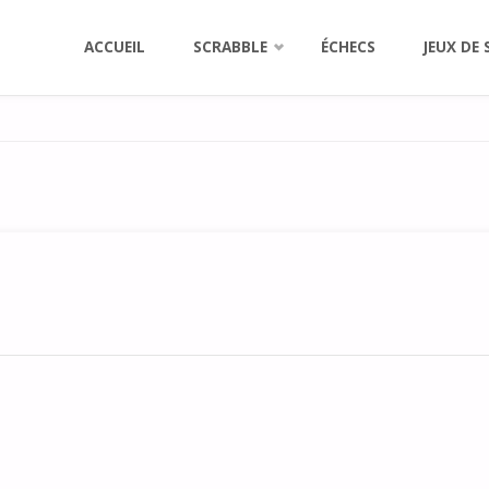
Aller
ACCUEIL
SCRABBLE
ÉCHECS
JEUX DE 
au
contenu