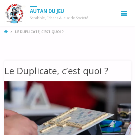
AUTAN DU JEU
Scrabble, Échecs & Jeux de Société
LA
LE DUPLICATE, C’EST QUOI ?
MAISON
Le Duplicate, c’est quoi ?