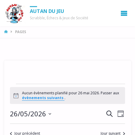
AUTAN DU JEU
Scrabble, Échecs & Jeux de Société
LA
PAGES
MAISON
Évènements
Aucun évènements planifié pour 26 mai 2026. Passer aux
for
N
évènements suivants
.
o
t
26
R
N
26/05/2026
i
R
J
c
mai
a
E
e
e
S
O
C
v
é
U
2026
c
H
Jour précédent
Jour suivant