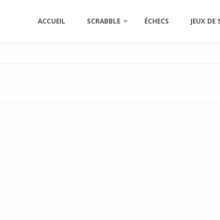
Aller
ACCUEIL
SCRABBLE
ÉCHECS
JEUX DE 
au
contenu