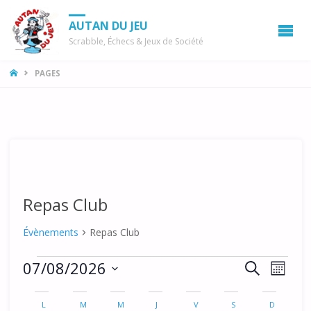
AUTAN DU JEU
Scrabble, Échecs & Jeux de Société
LA
PAGES
MAISON
Repas Club
Évènements
Repas Club
Évènements
R
N
07/08/2026
R
M
a
E
e
S
O
C
C
v
é
I
L
LUNDI
M
MARDI
M
MERCREDI
J
JEUDI
V
VENDREDI
S
SAMEDI
D
DIMANCH