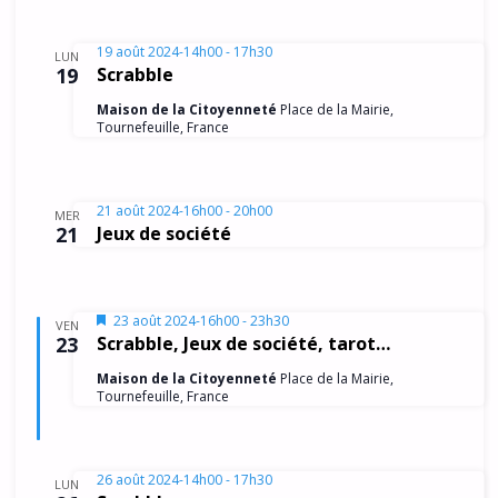
r
H
t
i
E
i
c
o
19 août 2024-14h00
-
17h30
LUN
o
h
19
Scrabble
n
n
n
e
Maison de la Citoyenneté
Place de la Mairie,
d
Tournefeuille, France
e
e
e
z
t
u
v
n
21 août 2024-16h00
-
20h00
u
n
MER
21
Jeux de société
e
e
a
d
s
v
a
É
t
i
M
23 août 2024-16h00
-
23h30
VEN
v
i
23
Scrabble, Jeux de société, tarot…
e
g
s
è
.
e
Maison de la Citoyenneté
Place de la Mairie,
a
n
n
Tournefeuille, France
a
e
t
v
a
m
i
n
26 août 2024-14h00
t
-
17h30
e
LUN