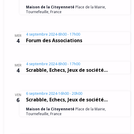
e
Maison de la Citoyenneté
Place de la Mairie,
n
Tournefeuille, France
t
s
4 septembre 2024-8h00
-
17h00
MER
4
Forum des Associations
4 septembre 2024-8h00
-
17h00
MER
4
Scrabble, Echecs, Jeux de société…
6 septembre 2024-16h00
-
20h00
VEN
6
Scrabble, Echecs, Jeux de société…
Maison de la Citoyenneté
Place de la Mairie,
Tournefeuille, France