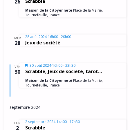
o
26
Scrabble
n
n
Maison de la Citoyenneté
Place de la Mairie,
t
Tournefeuille, France
d
e
28 août 2024-16h00
-
20h00
v
MER
28
Jeux de société
u
e
s
M
30 août 2024-16h00
-
23h30
VEN
i
30
Scrabble, Jeux de société, tarot…
É
s
e
Maison de la Citoyenneté
Place de la Mairie,
v
n
Tournefeuille, France
a
è
v
a
n
n
septembre 2024
t
e
m
2 septembre 2024-14h00
-
17h30
LUN
2
Scrabble