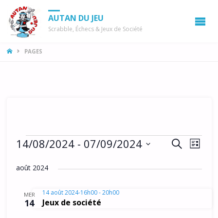
AUTAN DU JEU
Scrabble, Échecs & Jeux de Société
LA
PAGES
MAISON
Évènements
R
N
14/08/2024
 - 
07/09/2024
R
L
a
E
e
S
I
C
v
août 2024
é
S
c
H
i
T
l
E
h
E
e
g
14 août 2024-16h00
-
20h00
MER
R
14
Jeux de société
e
c
a
C
t