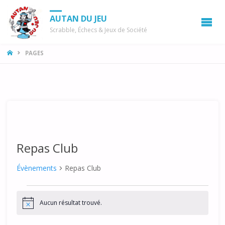
AUTAN DU JEU
Scrabble, Échecs & Jeux de Société
LA
PAGES
MAISON
Repas Club
Évènements
Repas Club
Évènements
Aucun résultat trouvé.
N
o
t